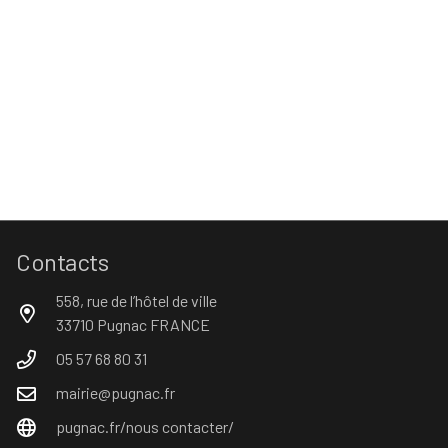
Contacts
558, rue de l’hôtel de ville
33710 Pugnac FRANCE
05 57 68 80 31
mairie@pugnac.fr
pugnac.fr/nous contacter/