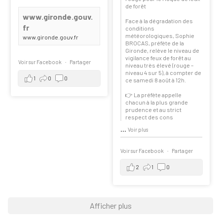
de forêt
www.gironde.gouv.
Face à la dégradation des
fr
conditions
météorologiques, Sophie
www.gironde.gouv.fr
BROCAS, préfète de la
Gironde, relève le niveau de
vigilance feux de forêt au
Voir sur Facebook
·
Partager
niveau très élevé (rouge –
niveau 4 sur 5), à compter de
1
0
0
ce samedi 8 août à 12h.
👉 La préfète appelle
chacun à la plus grande
prudence et au strict
respect des cons
...
Voir plus
Voir sur Facebook
·
Partager
2
1
0
Afficher plus