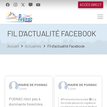
ACCÈS DIRECT
FIL D’ACTUALITÉ FACEBOOK
Accueil
Actualités
Fil d’actualité Facebook
MAIRIE DE PUGNAC
MAIRIE DE PUGNAC
2 jours
2 jours
PUGNAC n’est pas à
#PréventionIncendie
🔴 | La
Gironde passe en vigilance
dominante forestière.
rouge pour le risque de feux