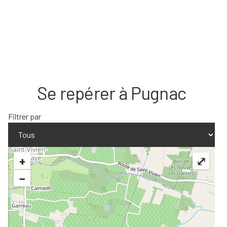
Se repérer à Pugnac
Filtrer par
+
⤢
−