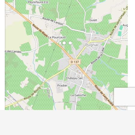
©
OpenStreetMap
contributors.