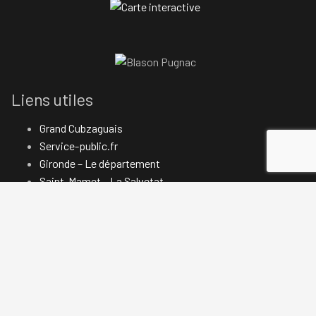
Liens utiles
Grand Cubzaguais
Service-public.fr
Gironde – Le département
Saint-Mamet – La Salvetat
Côtes de Bourg
Blaye – Côtes de Bordeaux
Nous contacter
Politique de confidentialité
Mentions légales
Accessibilité