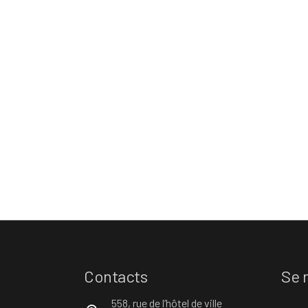
Contacts
Se 
558, rue de l’hôtel de ville