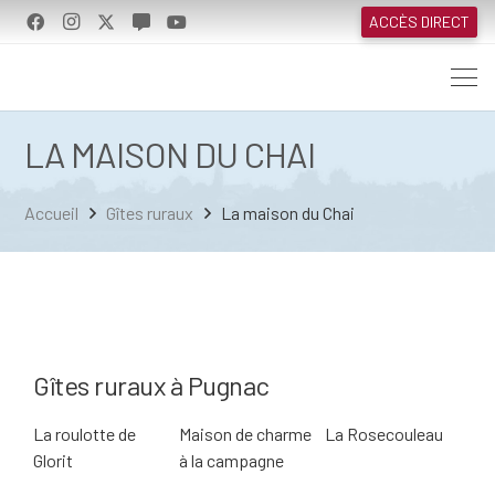
ACCÈS DIRECT
LA MAISON DU CHAI
Accueil
Gîtes ruraux
La maison du Chai
Gîtes ruraux à Pugnac
La roulotte de
Maison de charme
La Rosecouleau
Glorit
à la campagne