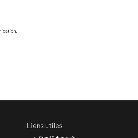
ication.
Liens utiles
Grand Cubzaguais