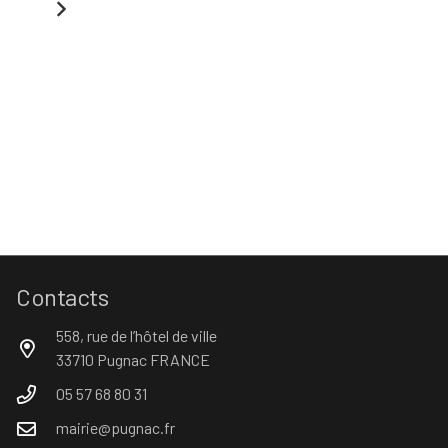
Contacts
558, rue de l’hôtel de ville
33710 Pugnac FRANCE
05 57 68 80 31
mairie@pugnac.fr