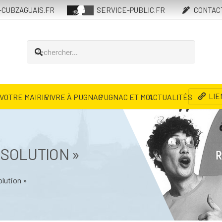
CUBZAGUAIS.FR
SERVICE-PUBLIC.FR
CONTAC
LIE
VOTRE MAIRIE
VIVRE À PUGNAC
PUGNAC ET MOI
ACTUALITÉS
 SOLUTION »
olution »